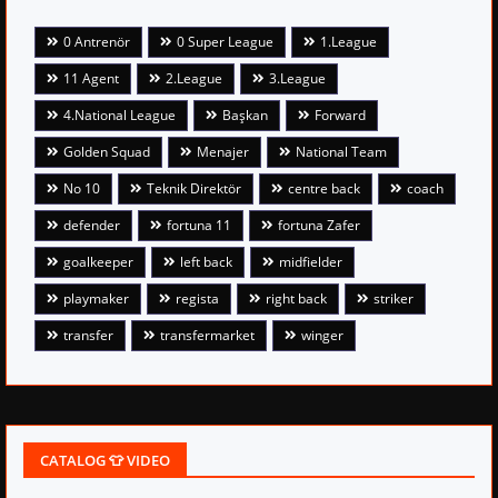
0 Antrenör
0 Super League
1.League
11 Agent
2.League
3.League
4.National League
Başkan
Forward
Golden Squad
Menajer
National Team
No 10
Teknik Direktör
centre back
coach
defender
fortuna 11
fortuna Zafer
goalkeeper
left back
midfielder
playmaker
regista
right back
striker
transfer
transfermarket
winger
CATALOG 👕 VIDEO