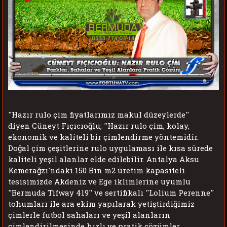
''
Hazır rulo çim fiyatlarımız makul düzeylerde''
diyen
Cüneyt Fıçıcıoğlu; ''Hazır rulo çim, kolay,
ekonomik ve kaliteli bir çimlendirme yöntemidir.
Doğal çim çeşitlerine rulo uygulaması ile kısa sürede
kaliteli yeşil alanlar elde edilebilir. Antalya Aksu
Kemerağzı'ndaki 150 Bin m2 üretim kapasiteli
tesisimizde Akdeniz ve Ege iklimlerine uyumlu
''Bermuda Tifway 419'' ve sertifikalı ''Lolium Perenne''
tohumları ile ara ekim yapılarak yetiştirdiğimiz
çimlerle futbol sahaları ve yeşil alanların
çimlendirilmesinde hızlı ve pratik çözümler