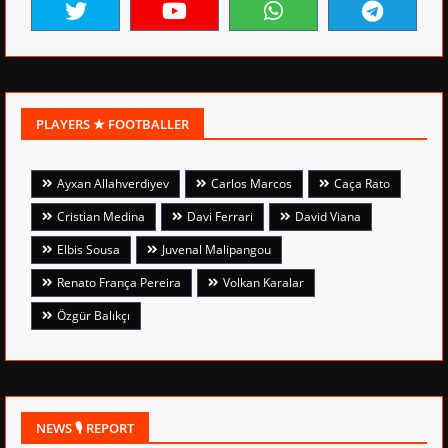
PLAYERS ★ FOOTBALLER
Ayxan Allahverdiyev
Carlos Marcos
Caça Rato
Cristian Medina
Davi Ferrari
David Viana
Elbis Sousa
Juvenal Malipangou
Renato França Pereira
Volkan Karalar
Özgür Balıkçı
NEWS 🎙 REPORT