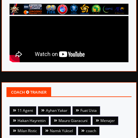
COACH ✪ TRAINER
11 Agent
Ayhan Yakar
Fuat Usta
Hakan Hayrettin
Mauro Giaracuni
Menajer
Milan Ristic
Namık Yüksel
coach