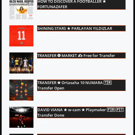
HOW TO DISCOVER A FOOTBALLER ★
FORTUNAZAFER
15:08
SHINING STARS ★ PARLAYAN YILDIZLAR
23:37
TRANSFER ⚽ MARKET ✍ Free for Transfer
10:26
TRANSFER ✬ Ortasaha 10 NUMARA 🇹🇷
Transfer Open
23:44
DAVID VIANA ★ w-cam ★ Playmaker 🇫🇷 🇵🇹
Transfer Done
17:21