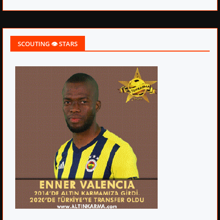
SCOUTING 👁 STARS