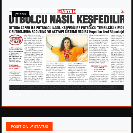
yetenek
HOW TO DISCOVER A FOOTBALLER ★ FORTUNAZAFER
15:08
POSITION 📍 STATUS