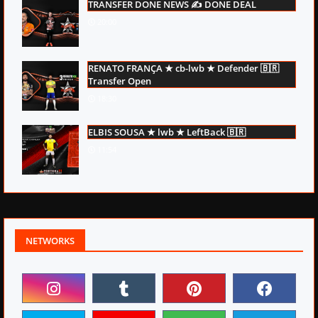
TRANSFER DONE NEWS ✍ DONE DEAL
20:00
RENATO FRANÇA ★ cb-lwb ★ Defender 🇧🇷
Transfer Open
18:30
ELBIS SOUSA ★ lwb ★ LeftBack 🇧🇷
11:54
NETWORKS