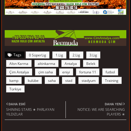
Tags
0 SüperLig
1.Lig
2.Lig
3.Lig
Altın Karma
altinkarma
Antalya
Belek
Çim Antalya
çim saha
eniyi
fortuna 11
futbol
kamp
kulübe
saha
stad
stadyum
Training
Türkiye
DAHA ESKI
DAHA YENI
SHINING STARS ★ PARLAYAN
NOTICE: WE ARE SEARCHING
YILDIZLAR
PLAYERS ✬