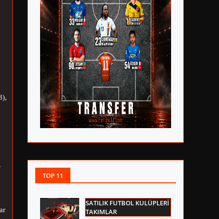
,
8),
.
TOP 11
SATILIK FUTBOL KULÜPLERİ
ar
TAKIMLAR