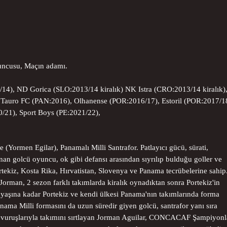
yuncusu, Maçın adamı.
14), ND Gorica (SLO:2013/14 kiralık) NK Istra (CRO:2013/14 kiralık)
Tauro FC (PAN:2016), Olhanense (POR:2016/17), Estoril (POR:2017/1
0/21),
Sport Boys (PE:2021/22),
 (Yormen Egilar), Panamalı Milli Santrafor. Patlayıcı gücü, sürati,
lanan golcü oyuncu, ok gibi defansı arasından sıyrılıp bulduğu goller ve
Portekiz, Kosta Rika, Hırvatistan, Slovenya ve Panama tecrübelerine sahip
orman, 2 sezon farklı takımlarda kiralık oynadıktan sonra Portekiz'in
yaşına kadar Portekiz ve kendi ülkesi Panama'nın takımlarında forma
nama Milli formasını da uzun süredir giyen golcü, santrafor yanı sıra
gol vuruşlarıyla takımını sırtlayan Jorman Aguilar, CONCACAF Şampiyonl