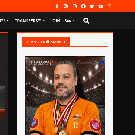
¹¹
TRANSFERS™
JOIN US✒️
TRANSFER ⚽ MARKET
0