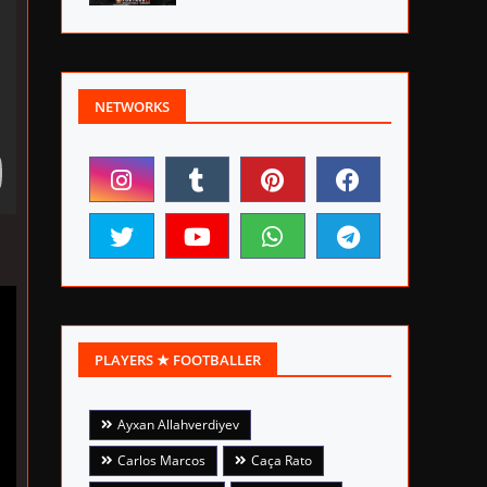
NETWORKS
PLAYERS ★ FOOTBALLER
Ayxan Allahverdiyev
Carlos Marcos
Caça Rato