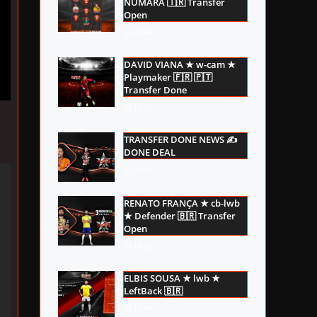
NUMARA 🇹🇷 Transfer
Open
23:44
DAVID VIANA ★ w-cam ★
Playmaker 🇫🇷 🇵🇹
Transfer Done
17:21
TRANSFER DONE NEWS ✍
DONE DEAL
20:00
RENATO FRANÇA ★ cb-lwb
★ Defender 🇧🇷 Transfer
Open
18:30
ELBIS SOUSA ★ lwb ★
LeftBack 🇧🇷
11:54