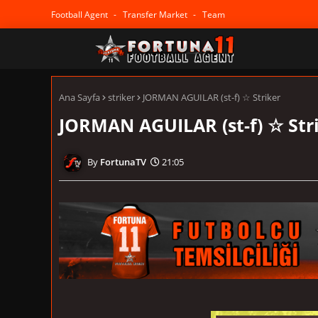
Football Agent
Transfer Market
Team
Ana Sayfa
striker
JORMAN AGUILAR (st-f) ☆ Striker
JORMAN AGUILAR (st-f) ☆ Str
FortunaTV
21:05