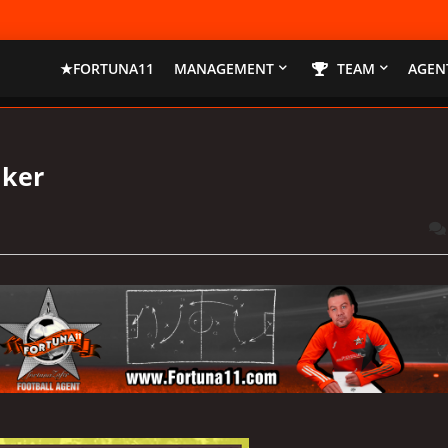
★FORTUNA11
MANAGEMENT
TEAM
AGENT
iker