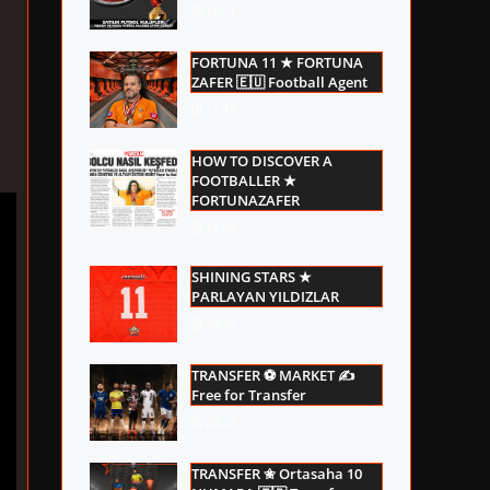
19:51
FORTUNA 11 ★ FORTUNA
ZAFER 🇪🇺 Football Agent
21:43
HOW TO DISCOVER A
FOOTBALLER ★
FORTUNAZAFER
15:08
SHINING STARS ★
PARLAYAN YILDIZLAR
23:37
TRANSFER ⚽ MARKET ✍
Free for Transfer
23:24
TRANSFER ✬ Ortasaha 10