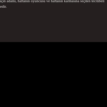
açın adamı, haftanın oyuncusu ve haftanın karmasına seçilen tecrübeli
edir.