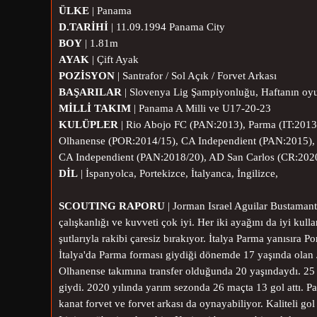
ÜLKE
|
Panama
D.TARİHİ
|
11.09.1994 Panama City
BOY
|
1.81m
AYAK
| Çift Ayak
POZİSYON
|
Santrafor / Sol Açık / Forvet Arkası
BAŞARILAR
| Slovenya Lig Şampiyonluğu, Haftanın o
MİLLİ TAKIM
|
Panama A Milli ve U17-20-23
KULÜPLER
|
Rio Abojo FC (PAN:2013), Parma (IT:2013/
Olhanense (POR:2014/15), CA Independient (PAN:2015), 
CA Independient (PAN:2018/20), AD San Carlos (CR:202
DİL
| İspanyolca, Portekizce, İtalyanca,
İngilizce,
SCOUTING RAPORU
|
Jorman Israel Aguilar Bustamante
çalışkanlığı ve kuvveti çok iyi. Her iki ayağını da iyi kul
şutlarıyla rakibi çaresiz bırakıyor. İtalya Parma yanısıra 
İtalya'da Parma forması giydiği dönemde 17 yaşında olan J
Olhanense takımına transfer olduğunda 20 yaşındaydı. 25 
giydi. 2020 yılında yarım sezonda 26 maçta 13 gol attı. Pa
kanat forvet ve forvet arkası da oynayabiliyor. Kaliteli 