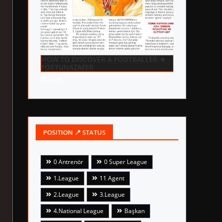
HOW TO DISCOVER A FOOTBALLER ★
FORTUNAZAFER
15:08
POSITION 📍 STATUS
0 Antrenör
0 Super League
1.League
11 Agent
2.League
3.League
4.National League
Başkan