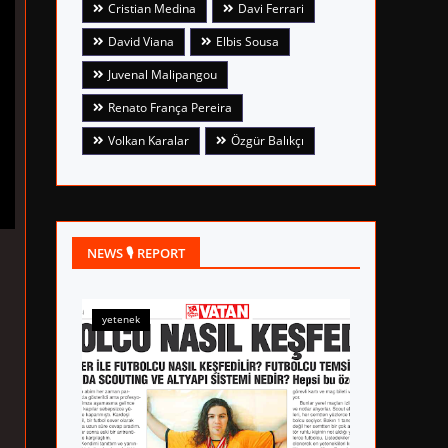
Cristian Medina
Davi Ferrari
David Viana
Elbis Sousa
Juvenal Malipangou
Renato França Pereira
Volkan Karalar
Özgür Balıkçı
NEWS 🎙 REPORT
yetenek