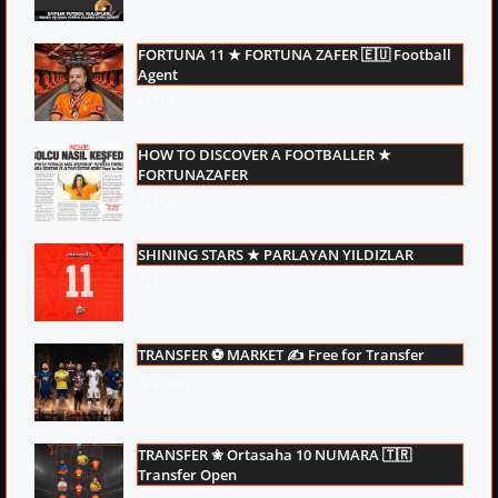
FORTUNA 11 ★ FORTUNA ZAFER 🇪🇺 Football
Agent
21:43
HOW TO DISCOVER A FOOTBALLER ★
FORTUNAZAFER
15:08
SHINING STARS ★ PARLAYAN YILDIZLAR
23:37
TRANSFER ⚽ MARKET ✍ Free for Transfer
21:49
TRANSFER ✬ Ortasaha 10 NUMARA 🇹🇷
Transfer Open