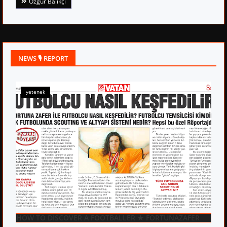
Özgür Balıkçı
NEWS 🎙 REPORT
yetenek
HOW TO DISCOVER A FOOTBALLER ★ FORTUNAZAFER