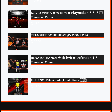
23:44
DAVID VIANA ★ w-cam ★ Playmaker 🇫🇷 🇵🇹
Transfer Done
17:21
TRANSFER DONE NEWS ✍ DONE DEAL
20:00
RENATO FRANÇA ★ cb-lwb ★ Defender 🇧🇷
Transfer Open
18:30
ELBIS SOUSA ★ lwb ★ LeftBack 🇧🇷
11:54