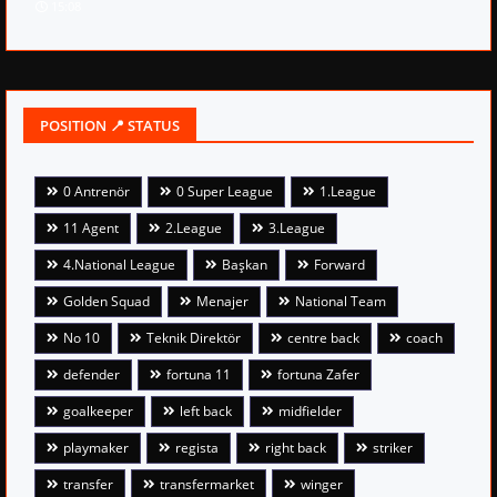
15:08
POSITION 📍 STATUS
0 Antrenör
0 Super League
1.League
11 Agent
2.League
3.League
4.National League
Başkan
Forward
Golden Squad
Menajer
National Team
No 10
Teknik Direktör
centre back
coach
defender
fortuna 11
fortuna Zafer
goalkeeper
left back
midfielder
playmaker
regista
right back
striker
transfer
transfermarket
winger