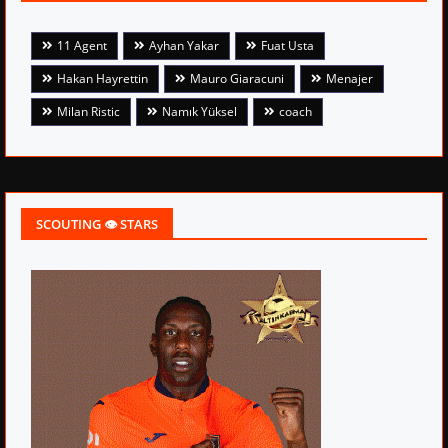
11 Agent
Ayhan Yakar
Fuat Usta
Hakan Hayrettin
Mauro Giaracuni
Menajer
Milan Ristic
Namık Yüksel
coach
SCOUTING 👁 STARS