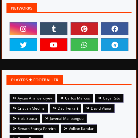
NETWORKS
PLAYERS ★ FOOTBALLER
Ayxan Allahverdiyev
Carlos Marcos
Caça Rato
Cristian Medina
Davi Ferrari
David Viana
Elbis Sousa
Juvenal Malipangou
Renato França Pereira
Volkan Karalar