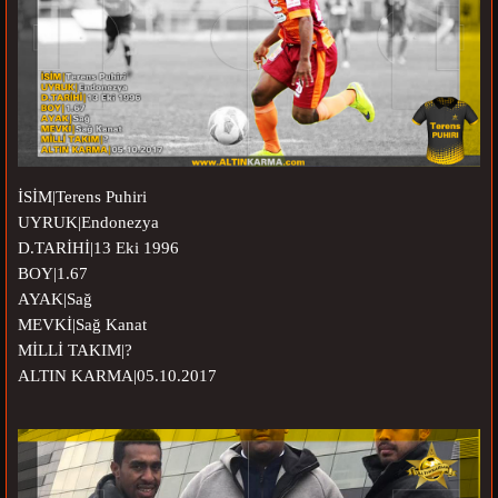
İSİM|Terens Puhiri
UYRUK|Endonezya
D.TARİHİ|13 Eki 1996
BOY|1.67
AYAK|Sağ
MEVKİ|Sağ Kanat
MİLLİ TAKIM|?
ALTIN KARMA|05.10.2017