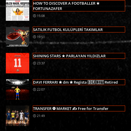
HOW TO DISCOVER A FOOTBALLER ★
FORTUNAZAFER
15:08
SATILIK FUTBOL KULÜPLERİ TAKIMLAR
19:51
SHINING STARS ★ PARLAYAN YILDIZLAR
23:37
DAVI FERRARI ✬ dm ✬ Regista 🇧🇷 🇮🇹 Retired
22:07
TRANSFER ⚽ MARKET ✍ Free for Transfer
21:49