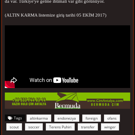
da var. Türkiye'ye gelme ihtimali var gibi görünüyor.
(ALTIN KARMA listemize giriş tarihi
05 EKİM 2017
)
Tags
altinkarma
endonezya
foreign
ofans
scout
soccer
Terens Puhiri
transfer
winger