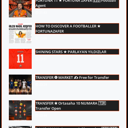
FORTUNA 11 ★ FORTUNA ZAFER 🇪🇺 Football
Agent
21:43
HOW TO DISCOVER A FOOTBALLER ★
FORTUNAZAFER
15:08
SHINING STARS ★ PARLAYAN YILDIZLAR
23:37
TRANSFER ⚽ MARKET ✍ Free for Transfer
23:24
TRANSFER ✬ Ortasaha 10 NUMARA 🇹🇷
Transfer Open
23:44