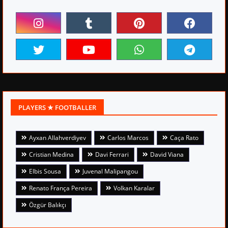
PLAYERS ★ FOOTBALLER
Ayxan Allahverdiyev
Carlos Marcos
Caça Rato
Cristian Medina
Davi Ferrari
David Viana
Elbis Sousa
Juvenal Malipangou
Renato França Pereira
Volkan Karalar
Özgür Balıkçı