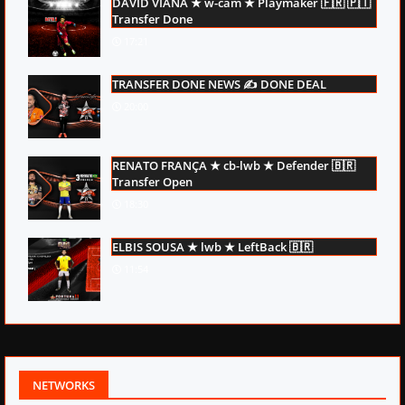
DAVID VIANA ★ w-cam ★ Playmaker 🇫🇷 🇵🇹
Transfer Done
17:21
TRANSFER DONE NEWS ✍ DONE DEAL
20:00
RENATO FRANÇA ★ cb-lwb ★ Defender 🇧🇷
Transfer Open
18:30
ELBIS SOUSA ★ lwb ★ LeftBack 🇧🇷
11:54
NETWORKS