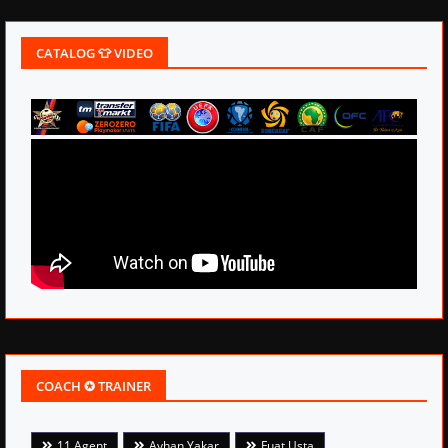
CATALOG 👕 VIDEO
COACH ✪ TRAINER
11 Agent
Ayhan Yakar
Fuat Usta