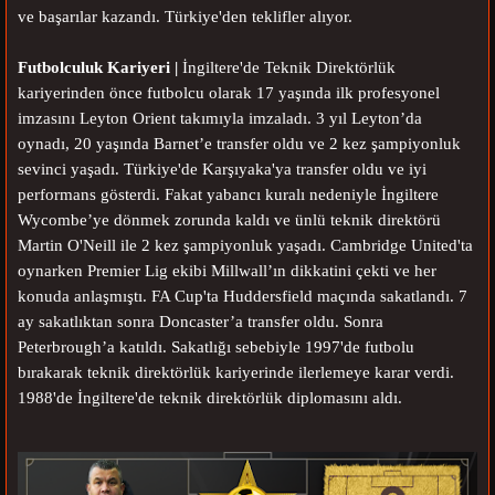
ve başarılar kazandı. Türkiye'den teklifler alıyor.
Futbolculuk Kariyeri |
İngiltere'de Teknik Direktörlük
kariyerinden önce futbolcu olarak 17 yaşında ilk profesyonel
imzasını Leyton Orient takımıyla imzaladı. 3 yıl Leyton’da
oynadı, 20 yaşında Barnet’e transfer oldu ve 2 kez şampiyonluk
sevinci yaşadı. Türkiye'de Karşıyaka'ya transfer oldu ve iyi
performans gösterdi. Fakat yabancı kuralı nedeniyle İngiltere
Wycombe’ye dönmek zorunda kaldı ve ünlü teknik direktörü
Martin O'Neill ile 2 kez şampiyonluk yaşadı. Cambridge United'ta
oynarken Premier Lig ekibi Millwall’ın dikkatini çekti ve her
konuda anlaşmıştı. FA Cup'ta Huddersfield maçında sakatlandı. 7
ay sakatlıktan sonra Doncaster’a transfer oldu. Sonra
Peterbrough’a katıldı. Sakatlığı sebebiyle 1997'de futbolu
bırakarak teknik direktörlük kariyerinde ilerlemeye karar verdi.
1988'de İngiltere'de teknik direktörlük diplomasını aldı.