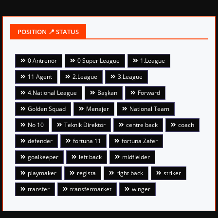
POSITION 📍 STATUS
0 Antrenör
0 Super League
1.League
11 Agent
2.League
3.League
4.National League
Başkan
Forward
Golden Squad
Menajer
National Team
No 10
Teknik Direktör
centre back
coach
defender
fortuna 11
fortuna Zafer
goalkeeper
left back
midfielder
playmaker
regista
right back
striker
transfer
transfermarket
winger