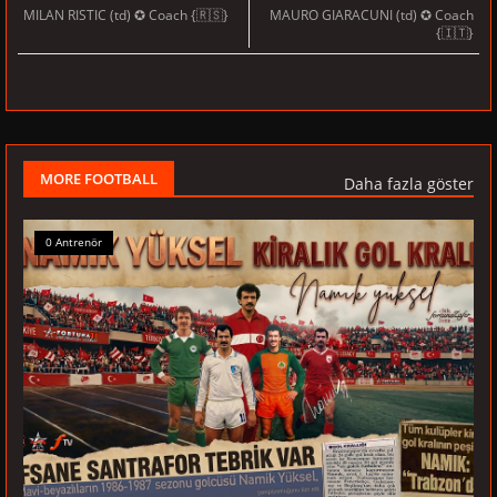
MILAN RISTIC (td) ✪ Coach {🇷🇸}
MAURO GIARACUNI (td) ✪ Coach
{🇮🇹}
MORE FOOTBALL
Daha fazla göster
0 Antrenör