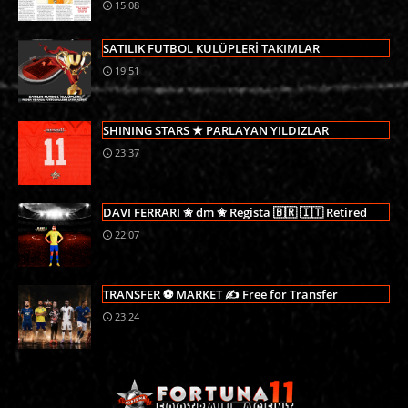
15:08
SATILIK FUTBOL KULÜPLERİ TAKIMLAR
19:51
SHINING STARS ★ PARLAYAN YILDIZLAR
23:37
DAVI FERRARI ✬ dm ✬ Regista 🇧🇷 🇮🇹 Retired
22:07
TRANSFER ⚽ MARKET ✍ Free for Transfer
23:24