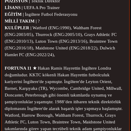
POZİSYON |
Teknik Direktör
LİSANS |
UEFA A Pro Trainer
EĞİTİM |
İngiltere Futbol Federasyonu
MİLLİ TAKIM |
?
KULÜPLER |
Watford (ENG:1990),
Waltham Forest
(ENG:2003/05),
Thurrock (ENG:2005/10), G
rays Athletic FC
(ENG:2010/13),
Luton Town (ENG:2013/16),
Braintree Town
(ENG:2016/18),
Maidstone United (ENG:2018/22),
Dulwich
Hamlet FC
(ENG:2022/24),
FORTUNA 11 ★
Hakan Ramis Hayrettin İngiltere Londra
doğumludur. KKTC kökenli Hakan Hayrettin futbolculuk
kariyerini İngiltere'de yapmıştır.
İngiltere'de Leyton Orient,
Barnet, Karşıyaka (TR), Wycombe, Cambridge United, Millwall,
Doncaster, Peterbrough gibi ö
nemli takımlarda oynamış ve
şampiyonluklar yaşamıştır. 1988’den itibaren teknik direktörlük
diplomasını İngiltere'de alarak başarılı işler yapmaya başlamıştır.
Watford, Harrow Borough,
Waltham Forest,
Thurrock, G
rays
Athletic FC,
Luton Town,
Braintree Town,
Maidstone United
takımlarında
görev yapan tecrübeli teknik adam şampiyonluklar