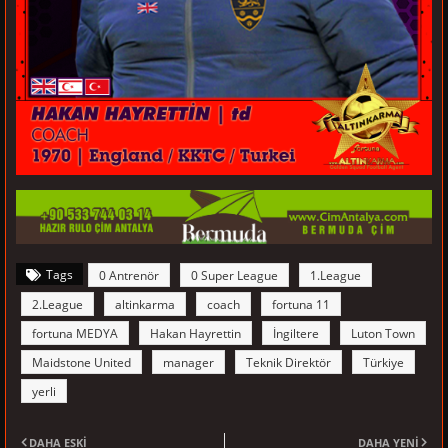
Tags
0 Antrenör
0 Super League
1.League
2.League
altinkarma
coach
fortuna 11
fortuna MEDYA
Hakan Hayrettin
İngiltere
Luton Town
Maidstone United
manager
Teknik Direktör
Türkiye
yerli
DAHA ESKI
DAHA YENI