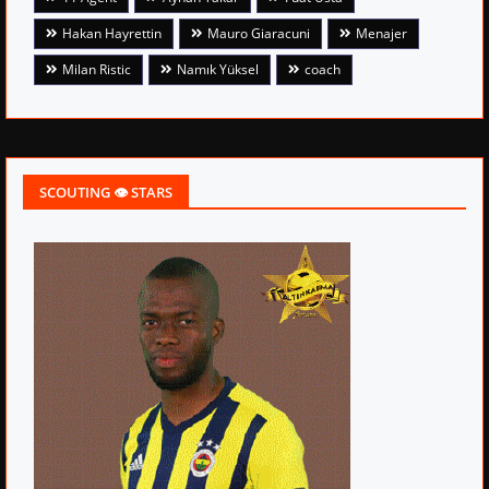
Hakan Hayrettin
Mauro Giaracuni
Menajer
Milan Ristic
Namık Yüksel
coach
SCOUTING 👁 STARS