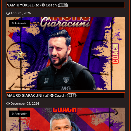
NAMIK YÜKSEL (td) ✪ Coach {🇹🇷}
April 01, 2026
0 Antrenör
MAURO GIARACUNI (td) ✪ Coach {🇮🇹}
December 05, 2024
0 Antrenör