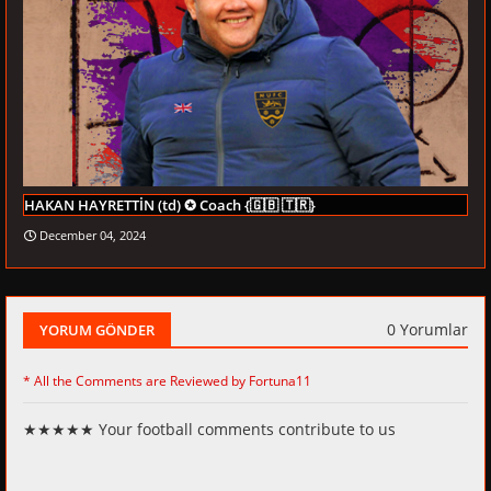
HAKAN HAYRETTİN (td) ✪ Coach {🇬🇧 🇹🇷}
December 04, 2024
0 Yorumlar
YORUM GÖNDER
* All the Comments are Reviewed by Fortuna11
★★★★★ Your football comments contribute to us