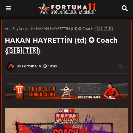
Ana Sayfa
yerli
HAKAN HAYRETTİN (td) ✪ Coach {🇬🇧 🇹🇷}
HAKAN HAYRETTİN (td) ✪ Coach
{🇬🇧 🇹🇷}
FortunaTV
18:49
0