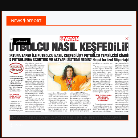
NEWS 🎙 REPORT
yetenek
HOW TO DISCOVER A FOOTBALLER ★ FORTUNAZAFER
15:08