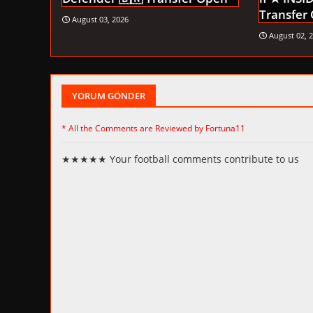
Transfer
August 03, 2026
August 02, 
YORUM GÖNDER
* All the Comments are Reviewed by Fortuna11
★★★★★ Your football comments contribute to us