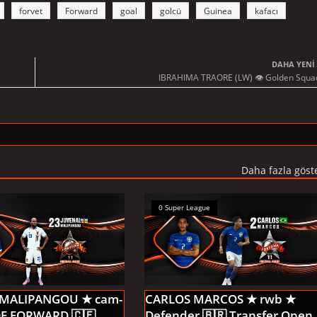
forvet
Forward
goal
golcü
Guinea
kafacı
DAHA YENI
IBRAHIMA TRAORE (LW) 👁 Golden Squa
Daha fazla göst
0 Super League
 MALIPANGOU ★ cam-
CARLOS MARCOS ★ rwb ★
IDE FORWARD 🇨🇫
Defender 🇧🇷 Transfer Open