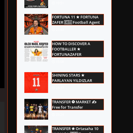
19:51
FORTUNA 11 ★ FORTUNA
ZAFER 🇪🇺 Football Agent
21:43
HOW TO DISCOVER A
FOOTBALLER ★
FORTUNAZAFER
15:08
SHINING STARS ★
PARLAYAN YILDIZLAR
23:37
TRANSFER ⚽ MARKET ✍
Free for Transfer
23:24
TRANSFER ✬ Ortasaha 10