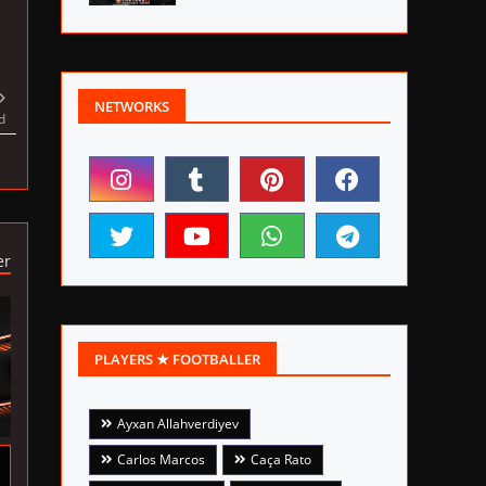
NETWORKS
d
er
PLAYERS ★ FOOTBALLER
Ayxan Allahverdiyev
Carlos Marcos
Caça Rato