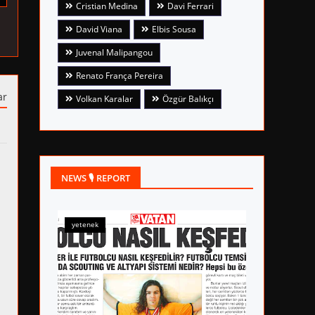
Cristian Medina
Davi Ferrari
David Viana
Elbis Sousa
Juvenal Malipangou
Renato França Pereira
ar
Volkan Karalar
Özgür Balıkçı
NEWS 🎙 REPORT
yetenek