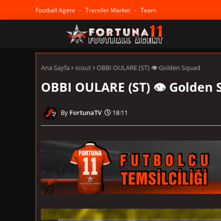
Football Agent
Transfer Market
Team
Ana Sayfa
scout
OBBI OULARE (ST) 👁 Golden Squad
OBBI OULARE (ST) 👁 Golden 
FortunaTV
18:11