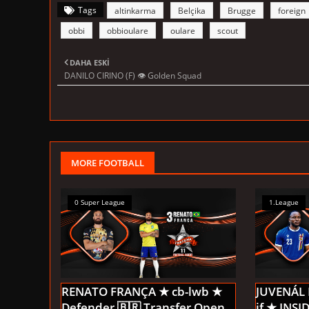
Tags
altinkarma
Belçika
Brugge
foreign
obbi
obbioulare
oulare
scout
DAHA ESKI
DANILO CIRINO (F) 👁 Golden Squad
MORE FOOTBALL
0 Super League
1.League
RENATO FRANÇA ★ cb-lwb ★
JUVENÁL
Defender 🇧🇷 Transfer Open
if ★ INS