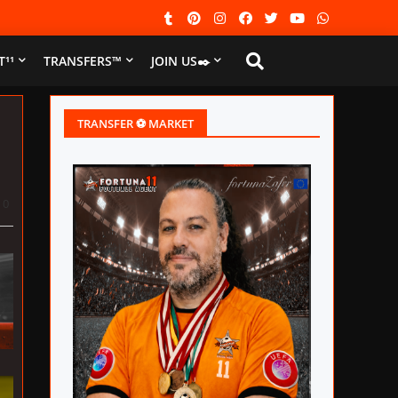
¹¹
TRANSFERS™
JOIN US✒️
TRANSFER ⚽ MARKET
0