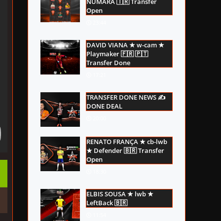
NUMARA 🇹🇷 Transfer
Open
23:44
DAVID VIANA ★ w-cam ★
Playmaker 🇫🇷 🇵🇹
Transfer Done
17:21
TRANSFER DONE NEWS ✍
DONE DEAL
20:00
RENATO FRANÇA ★ cb-lwb
★ Defender 🇧🇷 Transfer
Open
18:30
ELBIS SOUSA ★ lwb ★
LeftBack 🇧🇷
11:54