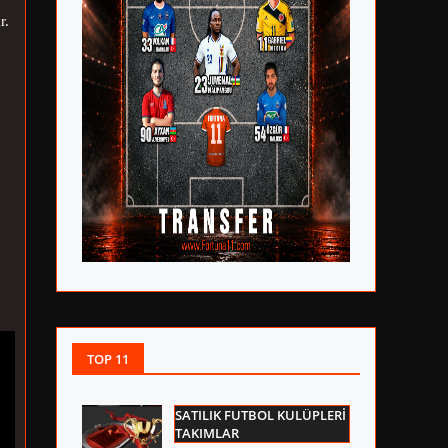
r.
TOP 11
SATILIK FUTBOL KULÜPLERİ
TAKIMLAR