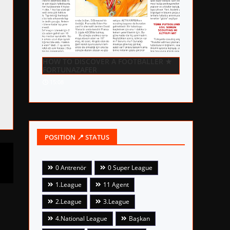
HOW TO DISCOVER A FOOTBALLER ★
FORTUNAZAFER
15:08
POSITION 📍 STATUS
0 Antrenör
0 Super League
1.League
11 Agent
2.League
3.League
4.National League
Başkan