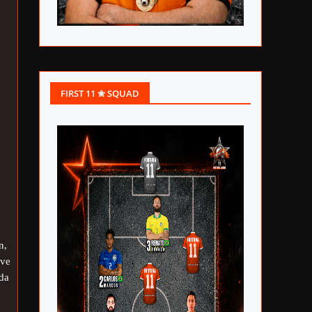
FIRST 11 ✬ SQUAD
n,
 ve
nda