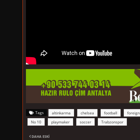
Tags
altinkarma
chelsea
football
foreign
No 10
playmaker
soccer
Trabzonspor
DAHA ESKI