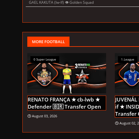
GAEL KAKUTA (lw-lf) 👁 Golden Squad
MORE FOOTBALL
0 Super League
1.League
RENATO FRANÇA ★ cb-lwb ★
JUVENÁL
Defender 🇧🇷 Transfer Open
if ★ INS
Transfer
August 03, 2026
August 02, 