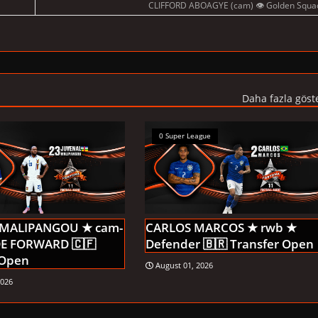
CLIFFORD ABOAGYE (cam) 👁 Golden Squa
Daha fazla göst
0 Super League
 MALIPANGOU ★ cam-
CARLOS MARCOS ★ rwb ★
IDE FORWARD 🇨🇫
Defender 🇧🇷 Transfer Open
 Open
August 01, 2026
2026