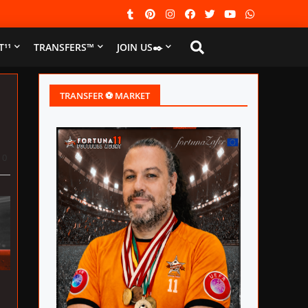
¹¹
TRANSFERS™
JOIN US✒️
TRANSFER ⚽ MARKET
0