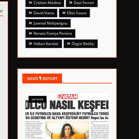
Cristian Medina
Davi Ferrari
ar
David Viana
Elbis Sousa
Juvenal Malipangou
Renato França Pereira
Volkan Karalar
Özgür Balıkçı
NEWS 🎙 REPORT
yetenek