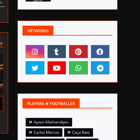
d
NETWORKS
er
PLAYERS ★ FOOTBALLER
Ayxan Allahverdiyev
Carlos Marcos
Caça Rato