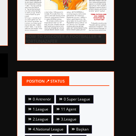
HOW TO DISCOVER A FOOTBALLER ★
FORTUNAZAFER
15:08
POSITION 📍 STATUS
0 Antrenör
0 Super League
1.League
11 Agent
2.League
3.League
4.National League
Başkan