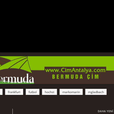
frankfurt
futbol
hochst
markomarin
mgladbach
DAHA YENI