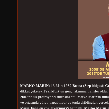
MARKO MARIN;
13 Mart
1989
Bosna
(
Sırp
bölgesi)
Gr
dikkat çekerek
Frankfurt'
un genç takımına transfer oldu.
2007'de ilk profesyonel imzasını attı. Marko Marin'in futbo
ve ortasında görev yapabiliyor ve topla driblingleri gerçe
Marin, bana en çok
Overmars
'ı hatırlattı.
Marko Marin
,