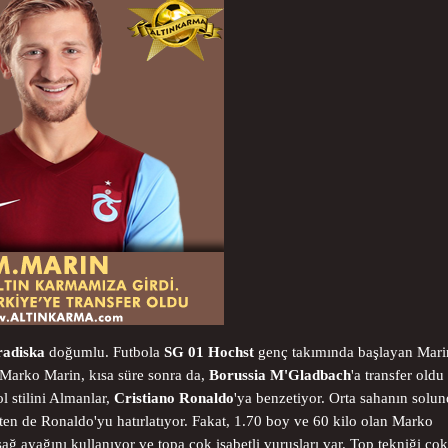
adiska
doğumlu. Futbola
SG 01 Hochst
genç takımında başlayan Mari
 Marko Marin, kısa süre sonra da,
Borussia M'Gladbach
'a transfer oldu
l stilini Almanlar,
Cristiano Ronaldo
'ya benzetiyor. Orta sahanın solu
kten de Ronaldo'yu hatırlatıyor. Fakat, 1.70 boy ve 60 kilo olan Marko
 sağ ayağını kullanıyor ve topa çok isabetli vuruşları var. Top tekniği çok