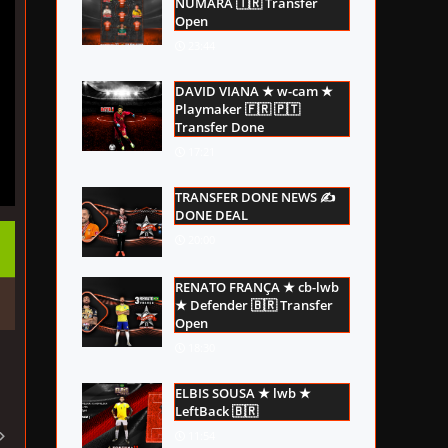
NUMARA 🇹🇷 Transfer
Open
23:44
DAVID VIANA ★ w-cam ★
Playmaker 🇫🇷 🇵🇹
Transfer Done
17:21
TRANSFER DONE NEWS ✍
DONE DEAL
20:00
RENATO FRANÇA ★ cb-lwb
★ Defender 🇧🇷 Transfer
Open
18:30
ELBIS SOUSA ★ lwb ★
LeftBack 🇧🇷
11:54