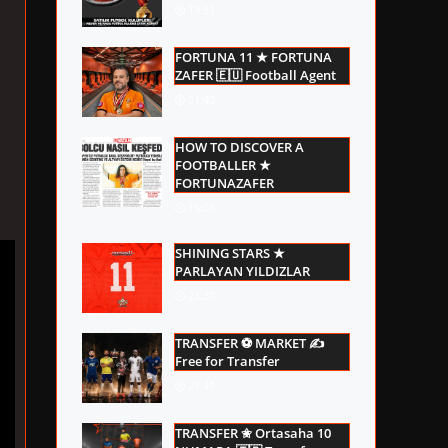
19:51
FORTUNA 11 ★ FORTUNA
ZAFER 🇪🇺 Football Agent
21:43
HOW TO DISCOVER A
FOOTBALLER ★
FORTUNAZAFER
15:08
SHINING STARS ★
PARLAYAN YILDIZLAR
23:37
TRANSFER ⚽ MARKET ✍
Free for Transfer
21:49
TRANSFER ✬ Ortasaha 10