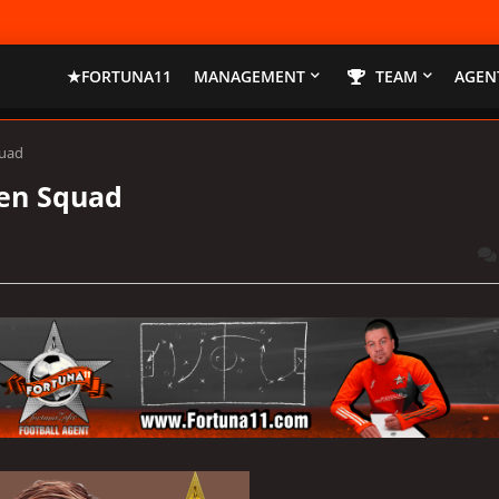
★FORTUNA11
MANAGEMENT
TEAM
AGENT
quad
en Squad